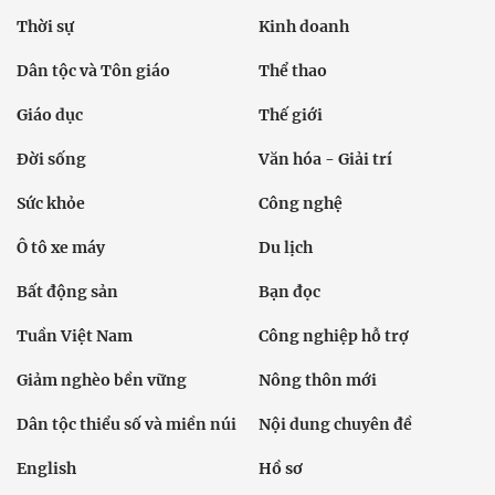
Thời sự
Kinh doanh
Dân tộc và Tôn giáo
Thể thao
Giáo dục
Thế giới
Đời sống
Văn hóa - Giải trí
Sức khỏe
Công nghệ
Ô tô xe máy
Du lịch
Bất động sản
Bạn đọc
Tuần Việt Nam
Công nghiệp hỗ trợ
Giảm nghèo bền vững
Nông thôn mới
Dân tộc thiểu số và miền núi
Nội dung chuyên đề
English
Hồ sơ