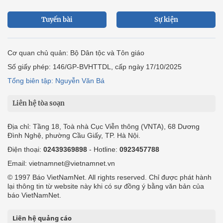
Tuyến bài
Sự kiện
Cơ quan chủ quản: Bộ Dân tộc và Tôn giáo
Số giấy phép: 146/GP-BVHTTDL, cấp ngày 17/10/2025
Tổng biên tập: Nguyễn Văn Bá
Liên hệ tòa soạn
Địa chỉ: Tầng 18, Toà nhà Cục Viễn thông (VNTA), 68 Dương
Đình Nghệ, phường Cầu Giấy, TP. Hà Nội.
Điện thoại:
02439369898
- Hotline:
0923457788
Email: vietnamnet@vietnamnet.vn
© 1997 Báo VietNamNet. All rights reserved. Chỉ được phát hành
lại thông tin từ website này khi có sự đồng ý bằng văn bản của
báo VietNamNet.
Liên hệ quảng cáo