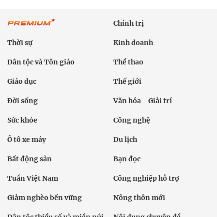
Chính trị
Thời sự
Kinh doanh
Dân tộc và Tôn giáo
Thể thao
Giáo dục
Thế giới
Đời sống
Văn hóa - Giải trí
Sức khỏe
Công nghệ
Ô tô xe máy
Du lịch
Bất động sản
Bạn đọc
Tuần Việt Nam
Công nghiệp hỗ trợ
Giảm nghèo bền vững
Nông thôn mới
Dân tộc thiểu số và miền núi
Nội dung chuyên đề