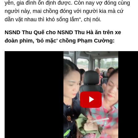
yên, gia đình ổn định được. Còn nay vợ đóng cùng
người này, mai chồng đóng với người kia mà cứ
dằn vặt nhau thì khó sống lắm", chị nói.
NSND Thu Quế cho NSND Thu Hà ăn trên xe
đoàn phim, 'bỏ mặc' chồng Phạm Cường: