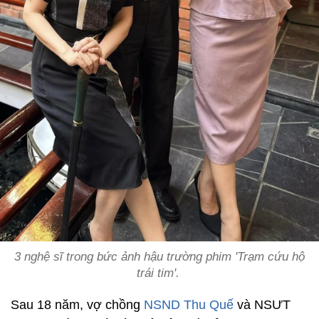
3 nghệ sĩ trong bức ảnh hậu trường phim 'Trạm cứu hộ
trái tim'.
Sau 18 năm, vợ chồng
NSND Thu Quế
và NSƯT