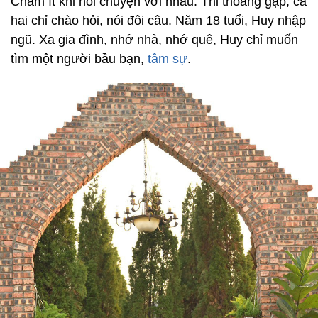
Châm ít khi nói chuyện với nhau. Thi thoảng gặp, cả
hai chỉ chào hỏi, nói đôi câu. Năm 18 tuổi, Huy nhập
ngũ. Xa gia đình, nhớ nhà, nhớ quê, Huy chỉ muốn
tìm một người bầu bạn,
tâm sự
.