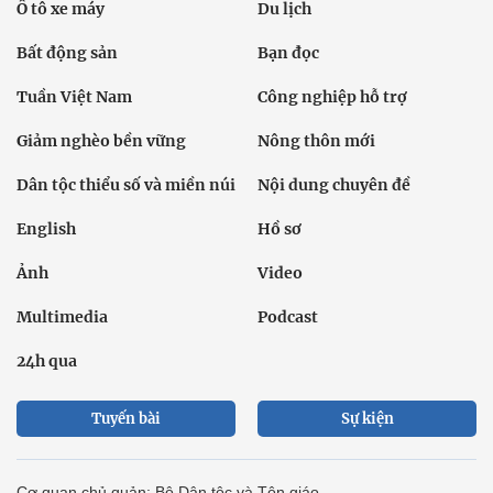
Ô tô xe máy
Du lịch
Bất động sản
Bạn đọc
Tuần Việt Nam
Công nghiệp hỗ trợ
Giảm nghèo bền vững
Nông thôn mới
Dân tộc thiểu số và miền núi
Nội dung chuyên đề
English
Hồ sơ
Ảnh
Video
Multimedia
Podcast
24h qua
Tuyến bài
Sự kiện
Cơ quan chủ quản: Bộ Dân tộc và Tôn giáo