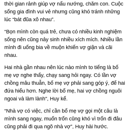
thời gian rảnh giúp vợ nấu nướng, chăm con. Cuộc
sống gia đình vui vẻ nhưng cũng khó tránh những
lúc “bát đũa xô nhau”.
“Bọn mình còn quá trẻ, chưa có nhiều kinh nghiệm
sống nên cũng nảy sinh nhiều xích mích. Nhiều lần
mình đi uống bia về muộn khiến vợ giận và cãi
nhau.
Hai nhà gần nhau nên lúc nào mình to tiếng là bố
mẹ vợ nghe thấy, chạy sang hỏi ngay. Có lần vợ
chồng mâu thuẫn, bố mẹ vợ phải sang góp ý, để hai
đứa hiểu hơn. Nghe lời bố mẹ, hai vợ chồng nguôi
ngoai và làm lành", Huy kể.
“Nhà vợ có việc, chỉ cần bố mẹ vợ gọi một câu là
mình sang ngay, muốn trốn cũng khó vì trốn đi đâu
cũng phải đi qua ngõ nhà vợ”, Huy hài hước.