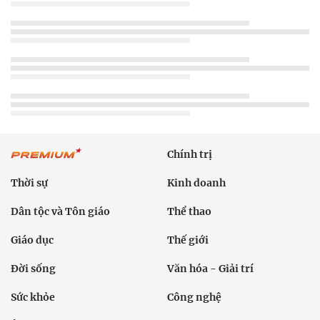
Chính trị
Thời sự
Kinh doanh
Dân tộc và Tôn giáo
Thể thao
Giáo dục
Thế giới
Đời sống
Văn hóa - Giải trí
Sức khỏe
Công nghệ