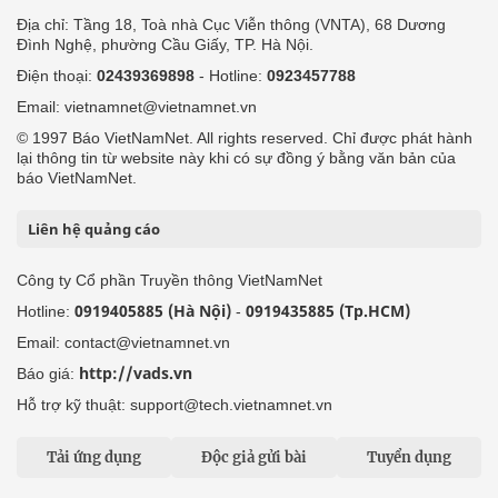
Địa chỉ: Tầng 18, Toà nhà Cục Viễn thông (VNTA), 68 Dương
Đình Nghệ, phường Cầu Giấy, TP. Hà Nội.
Điện thoại:
02439369898
- Hotline:
0923457788
Email: vietnamnet@vietnamnet.vn
© 1997 Báo VietNamNet. All rights reserved. Chỉ được phát hành
lại thông tin từ website này khi có sự đồng ý bằng văn bản của
báo VietNamNet.
Liên hệ quảng cáo
Công ty Cổ phần Truyền thông VietNamNet
0919405885 (Hà Nội)
0919435885 (Tp.HCM)
Hotline:
-
Email: contact@vietnamnet.vn
http://vads.vn
Báo giá:
Hỗ trợ kỹ thuật: support@tech.vietnamnet.vn
Tải ứng dụng
Độc giả gửi bài
Tuyển dụng