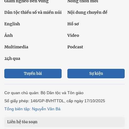
Giảm nghèo bền vững
Nông thôn mới
Dân tộc thiểu số và miền núi
Nội dung chuyên đề
English
Hồ sơ
Ảnh
Video
Multimedia
Podcast
24h qua
Tuyến bài
Sự kiện
Cơ quan chủ quản: Bộ Dân tộc và Tôn giáo
Số giấy phép: 146/GP-BVHTTDL, cấp ngày 17/10/2025
Tổng biên tập: Nguyễn Văn Bá
Liên hệ tòa soạn