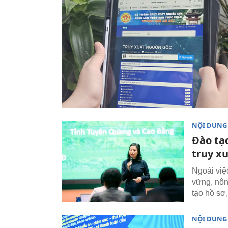
NỘI DUNG
Đào tạo
truy x
Ngoài việ
vững, nô
tạo hồ sơ,
NỘI DUNG