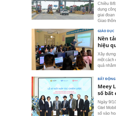
Chiều 8/8
dụng công
giai đoạn
Giao thôn
GIÁO DỤC
Nền tả
hiệu q
Xây dựng 
một cách 
quả nhằm 
BẤT ĐỘNG
Meey L
số bất
Ngày 9/1/
Gtel Mobi
số vào ho