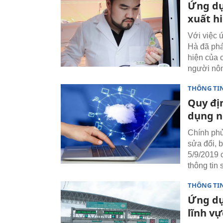
Ứng dụ
xuất h
Với việc 
Hà đã phá
hiện của 
người nô
THÔNG TI
Quy đị
dụng n
Chính phủ
sửa đổi, 
5/9/2019 
thông tin
THÔNG TI
Ứng dụ
lĩnh v