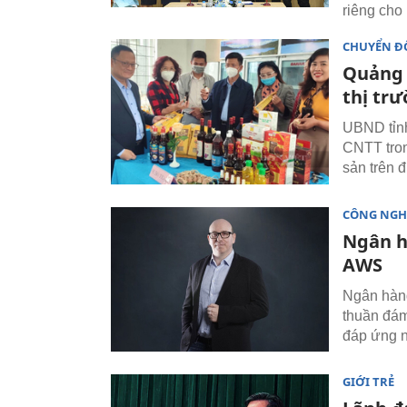
riêng cho 
CHUYỂN ĐỔ
Quảng 
thị tr
UBND tỉn
CNTT trong
sản trên đ
CÔNG NGH
Ngân h
AWS
Ngân hàng
thuần đám
đáp ứng n
GIỚI TRẺ