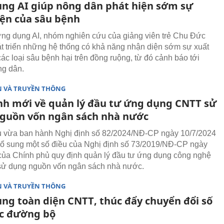
ng AI giúp nông dân phát hiện sớm sự
iện của sâu bệnh
ứng dụng AI, nhóm nghiên cứu của giảng viên trẻ Chu Đức
t triển những hệ thống có khả năng nhận diện sớm sự xuất
các loại sâu bệnh hại trên đồng ruộng, từ đó cảnh báo tới
ng dân.
N VÀ TRUYỀN THÔNG
nh mới về quản lý đầu tư ứng dụng CNTT sử
guồn vốn ngân sách nhà nước
 vừa ban hành Nghị định số 82/2024/NĐ-CP ngày 10/7/2024
bổ sung một số điều của Nghị định số 73/2019/NĐ-CP ngày
của Chính phủ quy định quản lý đầu tư ứng dụng công nghệ
 sử dụng nguồn vốn ngân sách nhà nước.
N VÀ TRUYỀN THÔNG
ng toàn diện CNTT, thúc đẩy chuyển đổi số
ực đường bộ