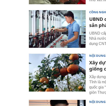
CÔNG NGH
UBND c
sản ph
UBND cấp
Nhà nước 
dụng CNTT
NỘI DUNG
Xây dự
giống 
Xây dựng 
Tĩnh là m
quốc gia
giòn Thượ
NỘI DUNG