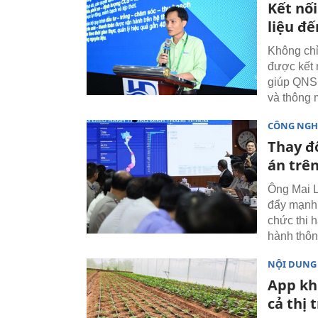
Kết nố
liệu đ
Không chỉ
được kết 
giúp QNS 
và thông 
CÔNG NGH
Thay đ
án trê
Ông Mai 
đẩy mạnh 
chức thi h
hành thôn
NỘI DUNG
App kh
cả thị