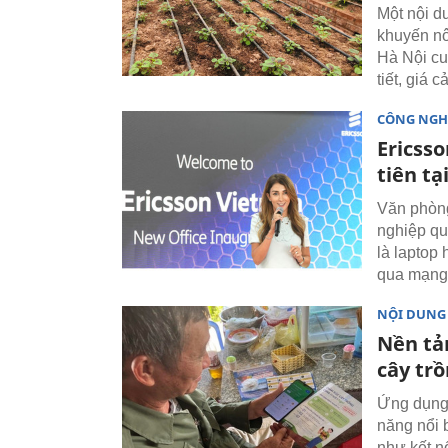
Một nội d
khuyến n
Hà Nội cu
tiết, giá 
CÔNG NGH
Ericss
tiên tạ
Văn phòn
nghiệp quả
là laptop
qua mạng 
NỘI DUNG
Nền tả
cây tr
Ứng dụng 
năng nổi 
như kết nố