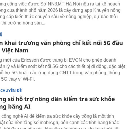
ung công việc được Sở NN&MT Hà Nội nêu ra tại kế hoạch
ông của thành phố năm 2026 là xây dựng app Khuyến nông
ng cấp kiến thức chuyên sâu về nông nghiệp, dự báo thời
cả thị trường nông sản...
Ệ
on khai trương văn phòng chỉ kết nối 5G đầu
i Việt Nam
g mới của Ericsson được trang bị EVCN cho phép doanh
n lý và kiểm soát kết nối 5G cho các thiết bị di động, đặc biệt
 hỗ trợ 5G hoặc các ứng dụng CNTT trong văn phòng, thông
5G thay vì Wi-Fi.
 CHUYÊN ĐỀ
ng số hỗ trợ nông dân kiểm tra sức khỏe
ồng bằng AI
công nghệ AI để kiểm tra sức khỏe cây trồng là một tính
bật của nền tảng số mobiAgri, bên cạnh các tính năng khác
i hỏi đáp chuyên gia, khuyến cáo nông vụ, dự báo thời tiết...