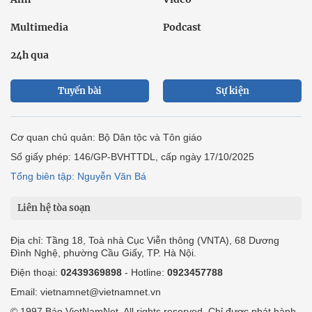
Multimedia
Podcast
24h qua
Tuyến bài
Sự kiện
Cơ quan chủ quản: Bộ Dân tộc và Tôn giáo
Số giấy phép: 146/GP-BVHTTDL, cấp ngày 17/10/2025
Tổng biên tập: Nguyễn Văn Bá
Liên hệ tòa soạn
Địa chỉ: Tầng 18, Toà nhà Cục Viễn thông (VNTA), 68 Dương
Đình Nghệ, phường Cầu Giấy, TP. Hà Nội.
Điện thoại:
02439369898
- Hotline:
0923457788
Email: vietnamnet@vietnamnet.vn
© 1997 Báo VietNamNet. All rights reserved. Chỉ được phát hành