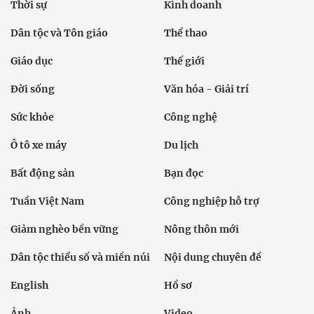
Thời sự
Kinh doanh
Dân tộc và Tôn giáo
Thể thao
Giáo dục
Thế giới
Đời sống
Văn hóa - Giải trí
Sức khỏe
Công nghệ
Ô tô xe máy
Du lịch
Bất động sản
Bạn đọc
Tuần Việt Nam
Công nghiệp hỗ trợ
Giảm nghèo bền vững
Nông thôn mới
Dân tộc thiểu số và miền núi
Nội dung chuyên đề
English
Hồ sơ
Ảnh
Video