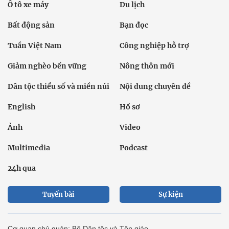
Ô tô xe máy
Du lịch
Bất động sản
Bạn đọc
Tuần Việt Nam
Công nghiệp hỗ trợ
Giảm nghèo bền vững
Nông thôn mới
Dân tộc thiểu số và miền núi
Nội dung chuyên đề
English
Hồ sơ
Ảnh
Video
Multimedia
Podcast
24h qua
Tuyến bài
Sự kiện
Cơ quan chủ quản: Bộ Dân tộc và Tôn giáo