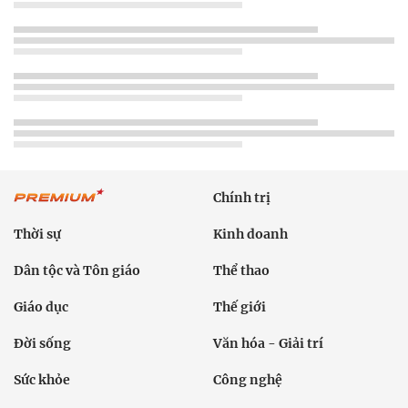
Chính trị
Thời sự
Kinh doanh
Dân tộc và Tôn giáo
Thể thao
Giáo dục
Thế giới
Đời sống
Văn hóa - Giải trí
Sức khỏe
Công nghệ