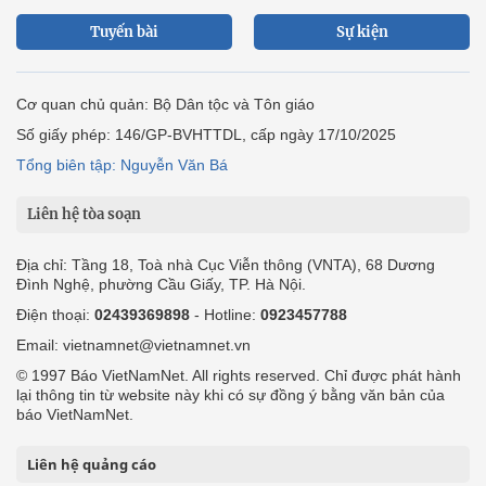
Tuyến bài
Sự kiện
Cơ quan chủ quản: Bộ Dân tộc và Tôn giáo
Số giấy phép: 146/GP-BVHTTDL, cấp ngày 17/10/2025
Tổng biên tập: Nguyễn Văn Bá
Liên hệ tòa soạn
Địa chỉ: Tầng 18, Toà nhà Cục Viễn thông (VNTA), 68 Dương
Đình Nghệ, phường Cầu Giấy, TP. Hà Nội.
Điện thoại:
02439369898
- Hotline:
0923457788
Email: vietnamnet@vietnamnet.vn
© 1997 Báo VietNamNet. All rights reserved. Chỉ được phát hành
lại thông tin từ website này khi có sự đồng ý bằng văn bản của
báo VietNamNet.
Liên hệ quảng cáo