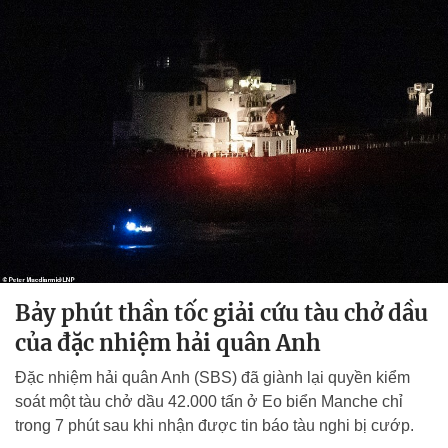
Bảy phút thần tốc giải cứu tàu chở dầu
của đặc nhiệm hải quân Anh
Đặc nhiệm hải quân Anh (SBS) đã giành lại quyền kiểm
soát một tàu chở dầu 42.000 tấn ở Eo biển Manche chỉ
trong 7 phút sau khi nhận được tin báo tàu nghi bị cướp.