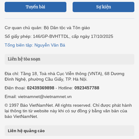
Tuyến bài
Sự kiện
Cơ quan chủ quản: Bộ Dân tộc và Tôn giáo
Số giấy phép: 146/GP-BVHTTDL, cấp ngày 17/10/2025
Tổng biên tập: Nguyễn Văn Bá
Liên hệ tòa soạn
Địa chỉ: Tầng 18, Toà nhà Cục Viễn thông (VNTA), 68 Dương
Đình Nghệ, phường Cầu Giấy, TP. Hà Nội.
Điện thoại:
02439369898
- Hotline:
0923457788
Email: vietnamnet@vietnamnet.vn
© 1997 Báo VietNamNet. All rights reserved. Chỉ được phát hành
lại thông tin từ website này khi có sự đồng ý bằng văn bản của
báo VietNamNet.
Liên hệ quảng cáo