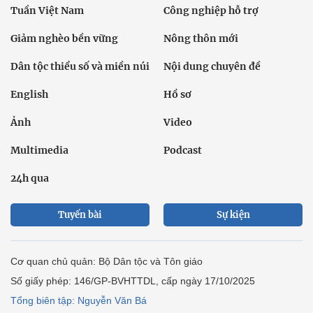
Tuần Việt Nam
Công nghiệp hỗ trợ
Giảm nghèo bền vững
Nông thôn mới
Dân tộc thiểu số và miền núi
Nội dung chuyên đề
English
Hồ sơ
Ảnh
Video
Multimedia
Podcast
24h qua
Tuyến bài
Sự kiện
Cơ quan chủ quản: Bộ Dân tộc và Tôn giáo
Số giấy phép: 146/GP-BVHTTDL, cấp ngày 17/10/2025
Tổng biên tập: Nguyễn Văn Bá