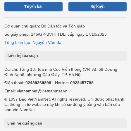
Tuyến bài
Sự kiện
Cơ quan chủ quản: Bộ Dân tộc và Tôn giáo
Số giấy phép: 146/GP-BVHTTDL, cấp ngày 17/10/2025
Tổng biên tập: Nguyễn Văn Bá
Liên hệ tòa soạn
Địa chỉ: Tầng 18, Toà nhà Cục Viễn thông (VNTA), 68 Dương
Đình Nghệ, phường Cầu Giấy, TP. Hà Nội.
Điện thoại:
02439369898
- Hotline:
0923457788
Email: vietnamnet@vietnamnet.vn
© 1997 Báo VietNamNet. All rights reserved. Chỉ được phát hành
lại thông tin từ website này khi có sự đồng ý bằng văn bản của
báo VietNamNet.
Liên hệ quảng cáo