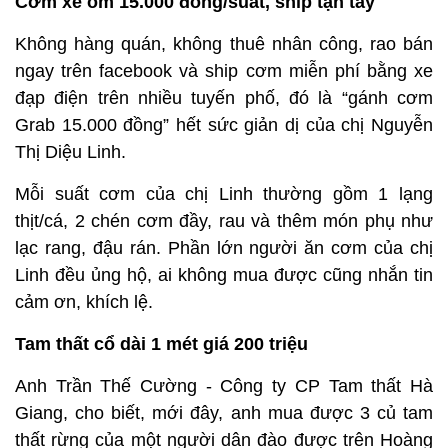
Cơm xe ôm 15.000 đồng/suất, ship tận tay
Không hàng quán, không thuê nhân công, rao bán
ngay trên facebook và ship cơm miễn phí bằng xe
đạp điện trên nhiều tuyến phố, đó là “gánh cơm
Grab 15.000 đồng” hết sức giản dị của chị Nguyễn
Thị Diệu Linh.
Mỗi suất cơm của chị Linh thường gồm 1 lạng
thịt/cá, 2 chén cơm đầy, rau và thêm món phụ như
lạc rang, đậu rán. Phần lớn người ăn cơm của chị
Linh đều ủng hộ, ai không mua được cũng nhắn tin
cảm ơn, khích lệ.
Tam thất cổ dài 1 mét giá 200 triệu
Anh Trần Thế Cường - Công ty CP Tam thất Hà
Giang, cho biết, mới đây, anh mua được 3 củ tam
thất rừng của một người dân đào được trên Hoàng