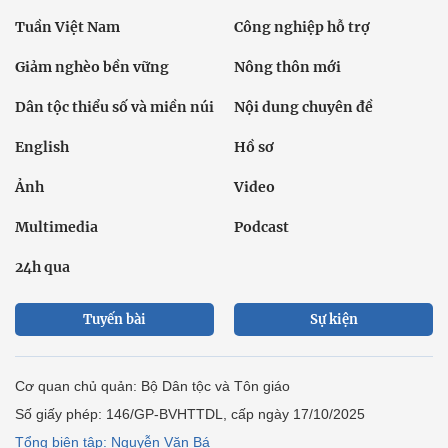
Tuần Việt Nam
Công nghiệp hỗ trợ
Giảm nghèo bền vững
Nông thôn mới
Dân tộc thiểu số và miền núi
Nội dung chuyên đề
English
Hồ sơ
Ảnh
Video
Multimedia
Podcast
24h qua
Tuyến bài
Sự kiện
Cơ quan chủ quản: Bộ Dân tộc và Tôn giáo
Số giấy phép: 146/GP-BVHTTDL, cấp ngày 17/10/2025
Tổng biên tập: Nguyễn Văn Bá