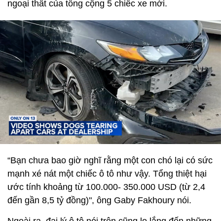
ngoại thất của tổng cộng 5 chiếc xe mới.
“Bạn chưa bao giờ nghĩ rằng một con chó lại có sức
mạnh xé nát một chiếc ô tô như vậy. Tổng thiệt hại
ước tính khoảng từ 100.000- 350.000 USD (từ 2,4
đến gần 8,5 tỷ đồng)", ông Gaby Fakhoury nói.
Ngoài ra, đại lý ô tô nói trên cũng lo lắng đến những