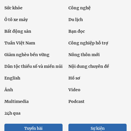
Sức khỏe
Công nghệ
Ô tô xe máy
Du lịch
Bất động sản
Bạn đọc
Tuần Việt Nam
Công nghiệp hỗ trợ
Giảm nghèo bền vững
Nông thôn mới
Dân tộc thiểu số và miền núi
Nội dung chuyên đề
English
Hồ sơ
Ảnh
Video
Multimedia
Podcast
24h qua
Tuyến bài
Sự kiện