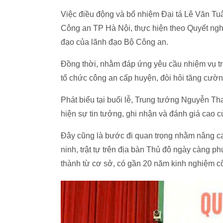
Việc điều động và bổ nhiệm Đại tá Lê Văn Tuâ
Công an TP Hà Nội, thực hiện theo Quyết ng
đạo của lãnh đạo Bộ Công an.
Đồng thời, nhằm đáp ứng yêu cầu nhiệm vụ tro
tổ chức công an cấp huyện, đòi hỏi tăng cườn
Phát biểu tại buổi lễ, Trung tướng Nguyễn T
hiện sự tin tưởng, ghi nhận và đánh giá cao 
Đây cũng là bước đi quan trọng nhằm nâng ca
ninh, trật tự trên địa bàn Thủ đô ngày càng p
thành từ cơ sở, có gần 20 năm kinh nghiệm côn