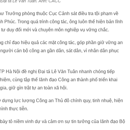
Đại tá Lê Văn Tuân. Ảnh: CACC
như Trưởng phòng thuộc Cục Cảnh sát điều tra tội phạm về
 Phúc. Trong quá trình công tác, ông luôn thể hiện bản lĩnh
o, tư duy đổi mới và chuyên môn nghiệp vụ vững chắc.
ng chỉ đạo hiệu quả các mặt công tác, góp phần giữ vững an
h người cán bộ công an gần dân, sát dân, vì nhân dân phục
 TP Hà Nội đề nghị Đại tá Lê Văn Tuân nhanh chóng tiếp
nhiệm, cùng tập thể lãnh đạo Công an thành phố triển khai
, giữ gìn trật tự an toàn xã hội.
 dựng lực lượng Công an Thủ đô chính quy, tinh nhuệ, hiện
ình thực tiễn.
 bày tỏ niềm vinh dự và cảm ơn sự tin tưởng của lãnh đạo Bộ