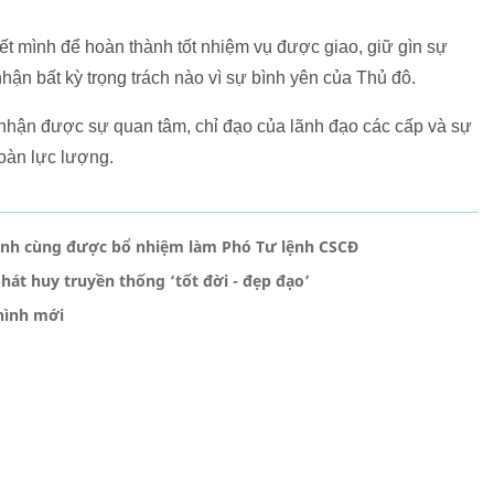
hết mình để hoàn thành tốt nhiệm vụ được giao, giữ gìn sự
hận bất kỳ trọng trách nào vì sự bình yên của Thủ đô.
nhận được sự quan tâm, chỉ đạo của lãnh đạo các cấp và sự
toàn lực lượng.
ình cùng được bổ nhiệm làm Phó Tư lệnh CSCĐ
át huy truyền thống ‘tốt đời - đẹp đạo’
hình mới