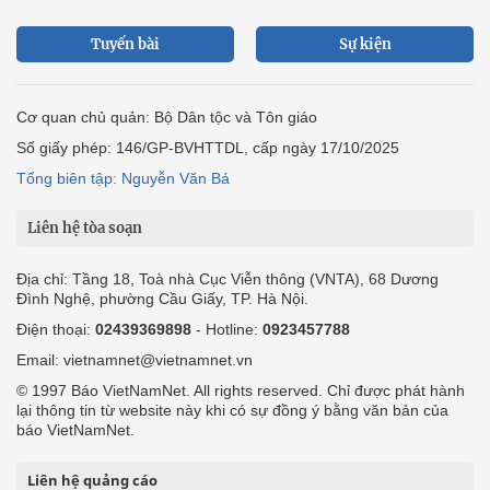
Tuyến bài
Sự kiện
Cơ quan chủ quản: Bộ Dân tộc và Tôn giáo
Số giấy phép: 146/GP-BVHTTDL, cấp ngày 17/10/2025
Tổng biên tập: Nguyễn Văn Bá
Liên hệ tòa soạn
Địa chỉ: Tầng 18, Toà nhà Cục Viễn thông (VNTA), 68 Dương
Đình Nghệ, phường Cầu Giấy, TP. Hà Nội.
Điện thoại:
02439369898
- Hotline:
0923457788
Email: vietnamnet@vietnamnet.vn
© 1997 Báo VietNamNet. All rights reserved. Chỉ được phát hành
lại thông tin từ website này khi có sự đồng ý bằng văn bản của
báo VietNamNet.
Liên hệ quảng cáo