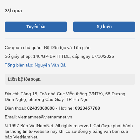
24h qua
Tuyến bài
Sự kiện
Cơ quan chủ quản: Bộ Dân tộc và Tôn giáo
Số giấy phép: 146/GP-BVHTTDL, cấp ngày 17/10/2025
Tổng biên tập: Nguyễn Văn Bá
Liên hệ tòa soạn
Địa chỉ: Tầng 18, Toà nhà Cục Viễn thông (VNTA), 68 Dương
Đình Nghệ, phường Cầu Giấy, TP. Hà Nội.
Điện thoại:
02439369898
- Hotline:
0923457788
Email: vietnamnet@vietnamnet.vn
© 1997 Báo VietNamNet. All rights reserved. Chỉ được phát hành
lại thông tin từ website này khi có sự đồng ý bằng văn bản của
báo VietNamNet.