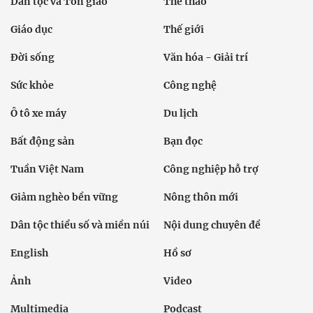
Dân tộc và Tôn giáo
Thể thao
Giáo dục
Thế giới
Đời sống
Văn hóa - Giải trí
Sức khỏe
Công nghệ
Ô tô xe máy
Du lịch
Bất động sản
Bạn đọc
Tuần Việt Nam
Công nghiệp hỗ trợ
Giảm nghèo bền vững
Nông thôn mới
Dân tộc thiểu số và miền núi
Nội dung chuyên đề
English
Hồ sơ
Ảnh
Video
Multimedia
Podcast