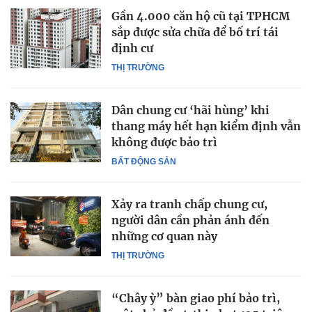
Gần 4.000 căn hộ cũ tại TPHCM
sắp được sửa chữa để bố trí tái
định cư
THỊ TRƯỜNG
Dân chung cư ‘hãi hùng’ khi
thang máy hết hạn kiểm định vẫn
không được bảo trì
BẤT ĐỘNG SẢN
Xảy ra tranh chấp chung cư,
người dân cần phản ánh đến
những cơ quan này
THỊ TRƯỜNG
“Chây ỳ” bàn giao phí bảo trì,