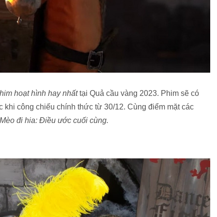
him hoạt hình hay nhất
tại Quả cầu vàng 2023. Phim sẽ có
ớc khi công chiếu chính thức từ 30/12. Cùng điểm mặt các
Mèo đi hia: Điều ước cuối cùng.