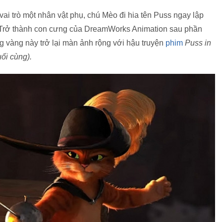
 vai trò một nhân vật phụ, chú Mèo đi hia tên Puss ngay lập
. Trở thành con cưng của DreamWorks Animation sau phần
g vàng này trở lại màn ảnh rộng với hậu truyện
phim
Puss in
ối cùng).