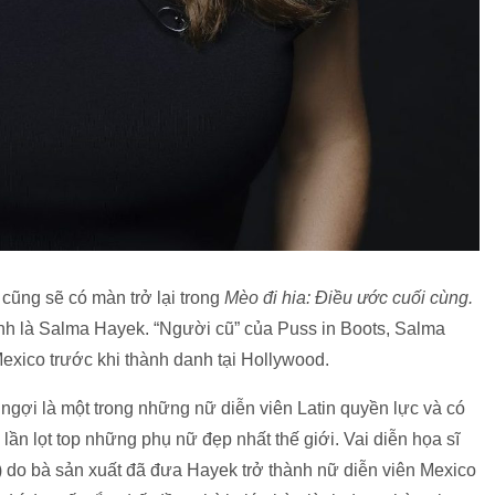
 cũng sẽ có màn trở lại trong
Mèo đi hia: Điều ước cuối cùng.
hính là Salma Hayek. “Người cũ” của Puss in Boots, Salma
xico trước khi thành danh tại Hollywood.
gợi là một trong những nữ diễn viên Latin quyền lực và có
n lọt top những phụ nữ đẹp nhất thế giới. Vai diễn họa sĩ
) do bà sản xuất đã đưa Hayek trở thành nữ diễn viên Mexico