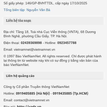
Số giấy phép: 146/GP-BVHTTDL, cấp ngày 17/10/2025
Tổng biên tập: Nguyễn Văn Bá
Liên hệ tòa soạn
Địa chỉ: Tầng 18, Toà nhà Cục Viễn thông (VNTA), 68 Dương
Đình Nghệ, phường Cầu Giấy, TP. Hà Nội.
Điện thoại:
02439369898
- Hotline:
0923457788
Email: vietnamnet@vietnamnet.vn
© 1997 Báo VietNamNet. All rights reserved. Chỉ được phát hành
lại thông tin từ website này khi có sự đồng ý bằng văn bản của
báo VietNamNet.
Liên hệ quảng cáo
Công ty Cổ phần Truyền thông VietNamNet
0919405885 (Hà Nội)
0919435885 (Tp.HCM)
Hotline:
-
Email: contact@vietnamnet.vn
http://vads.vn
Báo giá: