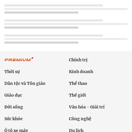
Chính trị
Thời sự
Kinh doanh
Dân tộc và Tôn giáo
Thể thao
Giáo dục
Thế giới
Đời sống
Văn hóa - Giải trí
Sức khỏe
Công nghệ
Ô tô xe máy
Du lịch