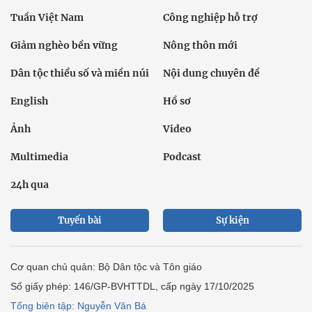
Tuần Việt Nam
Công nghiệp hỗ trợ
Giảm nghèo bền vững
Nông thôn mới
Dân tộc thiểu số và miền núi
Nội dung chuyên đề
English
Hồ sơ
Ảnh
Video
Multimedia
Podcast
24h qua
Tuyến bài
Sự kiện
Cơ quan chủ quản: Bộ Dân tộc và Tôn giáo
Số giấy phép: 146/GP-BVHTTDL, cấp ngày 17/10/2025
Tổng biên tập: Nguyễn Văn Bá