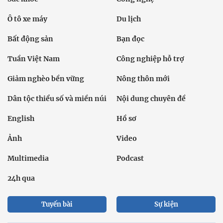
Ô tô xe máy
Du lịch
Bất động sản
Bạn đọc
Tuần Việt Nam
Công nghiệp hỗ trợ
Giảm nghèo bền vững
Nông thôn mới
Dân tộc thiểu số và miền núi
Nội dung chuyên đề
English
Hồ sơ
Ảnh
Video
Multimedia
Podcast
24h qua
Tuyến bài
Sự kiện