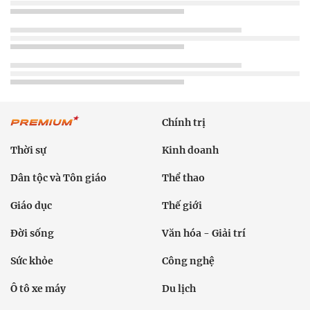
Chính trị
Thời sự
Kinh doanh
Dân tộc và Tôn giáo
Thể thao
Giáo dục
Thế giới
Đời sống
Văn hóa - Giải trí
Sức khỏe
Công nghệ
Ô tô xe máy
Du lịch