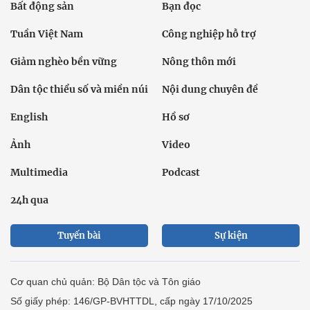
Bất động sản
Bạn đọc
Tuần Việt Nam
Công nghiệp hỗ trợ
Giảm nghèo bền vững
Nông thôn mới
Dân tộc thiểu số và miền núi
Nội dung chuyên đề
English
Hồ sơ
Ảnh
Video
Multimedia
Podcast
24h qua
Tuyến bài
Sự kiện
Cơ quan chủ quản: Bộ Dân tộc và Tôn giáo
Số giấy phép: 146/GP-BVHTTDL, cấp ngày 17/10/2025