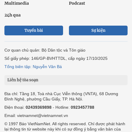
Multimedia
Podcast
24h qua
Tuyến bài
Sự kiện
Cơ quan chủ quản: Bộ Dân tộc và Tôn giáo
Số giấy phép: 146/GP-BVHTTDL, cấp ngày 17/10/2025
Tổng biên tập: Nguyễn Văn Bá
Liên hệ tòa soạn
Địa chỉ: Tầng 18, Toà nhà Cục Viễn thông (VNTA), 68 Dương
Đình Nghệ, phường Cầu Giấy, TP. Hà Nội.
Điện thoại:
02439369898
- Hotline:
0923457788
Email: vietnamnet@vietnamnet.vn
© 1997 Báo VietNamNet. All rights reserved. Chỉ được phát hành
lại thông tin từ website này khi có sự đồng ý bằng văn bản của