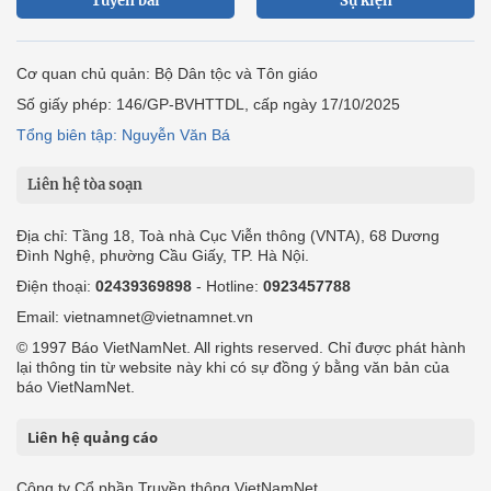
Tuyến bài
Sự kiện
Cơ quan chủ quản: Bộ Dân tộc và Tôn giáo
Số giấy phép: 146/GP-BVHTTDL, cấp ngày 17/10/2025
Tổng biên tập: Nguyễn Văn Bá
Liên hệ tòa soạn
Địa chỉ: Tầng 18, Toà nhà Cục Viễn thông (VNTA), 68 Dương
Đình Nghệ, phường Cầu Giấy, TP. Hà Nội.
Điện thoại:
02439369898
- Hotline:
0923457788
Email: vietnamnet@vietnamnet.vn
© 1997 Báo VietNamNet. All rights reserved. Chỉ được phát hành
lại thông tin từ website này khi có sự đồng ý bằng văn bản của
báo VietNamNet.
Liên hệ quảng cáo
Công ty Cổ phần Truyền thông VietNamNet