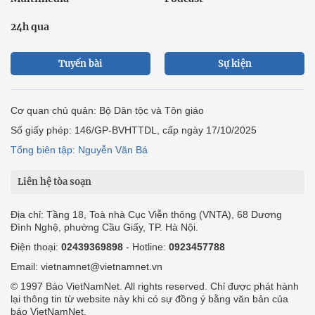
24h qua
Tuyến bài
Sự kiện
Cơ quan chủ quản: Bộ Dân tộc và Tôn giáo
Số giấy phép: 146/GP-BVHTTDL, cấp ngày 17/10/2025
Tổng biên tập: Nguyễn Văn Bá
Liên hệ tòa soạn
Địa chỉ: Tầng 18, Toà nhà Cục Viễn thông (VNTA), 68 Dương
Đình Nghệ, phường Cầu Giấy, TP. Hà Nội.
Điện thoại:
02439369898
- Hotline:
0923457788
Email: vietnamnet@vietnamnet.vn
© 1997 Báo VietNamNet. All rights reserved. Chỉ được phát hành
lại thông tin từ website này khi có sự đồng ý bằng văn bản của
báo VietNamNet.