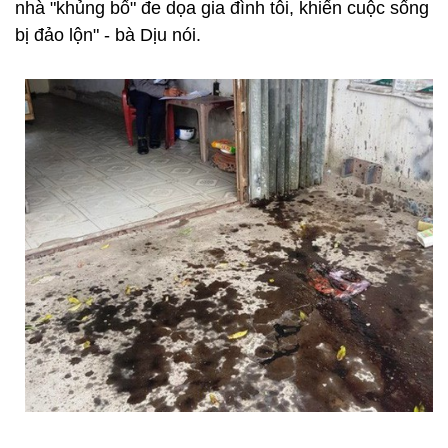
nhà "khủng bố" đe dọa gia đình tôi, khiến cuộc sống
bị đảo lộn" - bà Dịu nói.