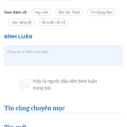
Xem thêm về:
Vay vốn
Đòi Nợ Thuê
Tín Dụng Đen
vay nặng lãi
lãi suất cắt cổ
Tin cùng chuyên mục