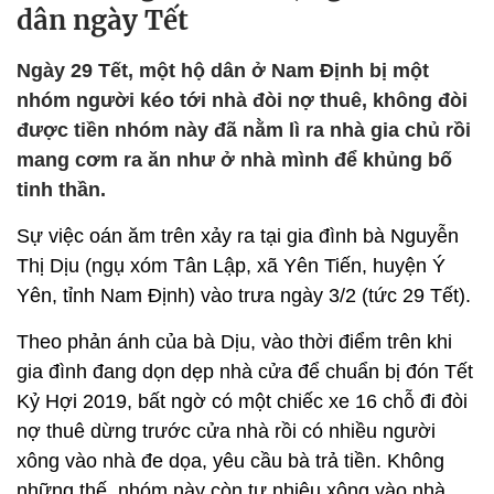
dân ngày Tết
Ngày 29 Tết, một hộ dân ở Nam Định bị một
nhóm người kéo tới nhà đòi nợ thuê, không đòi
được tiền nhóm này đã nằm lì ra nhà gia chủ rồi
mang cơm ra ăn như ở nhà mình để khủng bố
tinh thần.
Sự việc oán ăm trên xảy ra tại gia đình bà Nguyễn
Thị Dịu (ngụ xóm Tân Lập, xã Yên Tiến, huyện Ý
Yên, tỉnh Nam Định) vào trưa ngày 3/2 (tức 29 Tết).
Theo phản ánh của bà Dịu, vào thời điểm trên khi
gia đình đang dọn dẹp nhà cửa để chuẩn bị đón Tết
Kỷ Hợi 2019, bất ngờ có một chiếc xe 16 chỗ đi đòi
nợ thuê dừng trước cửa nhà rồi có nhiều người
xông vào nhà đe dọa, yêu cầu bà trả tiền. Không
những thế, nhóm này còn tự nhiêu xông vào nhà