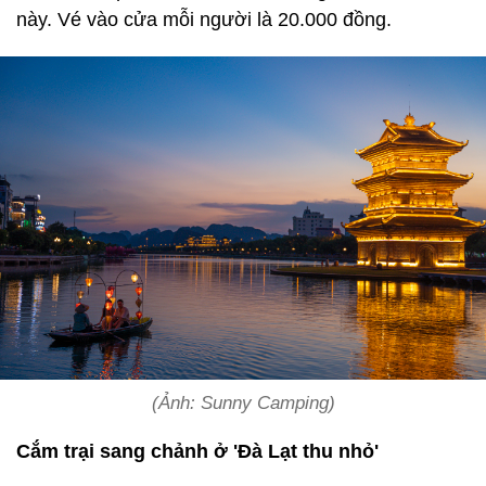
này. Vé vào cửa mỗi người là 20.000 đồng.
(Ảnh: Sunny Camping)
Cắm trại sang chảnh ở 'Đà Lạt thu nhỏ'