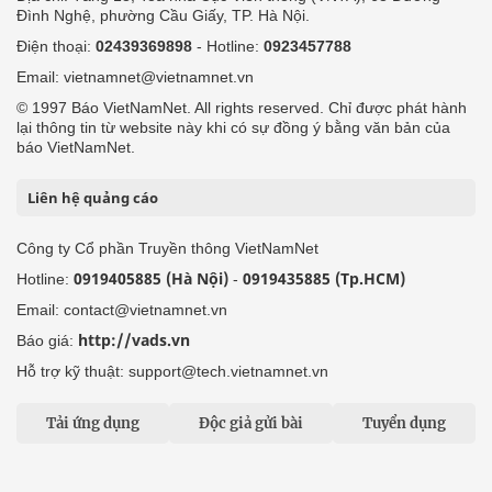
Đình Nghệ, phường Cầu Giấy, TP. Hà Nội.
Điện thoại:
02439369898
- Hotline:
0923457788
Email: vietnamnet@vietnamnet.vn
© 1997 Báo VietNamNet. All rights reserved. Chỉ được phát hành
lại thông tin từ website này khi có sự đồng ý bằng văn bản của
báo VietNamNet.
Liên hệ quảng cáo
Công ty Cổ phần Truyền thông VietNamNet
0919405885 (Hà Nội)
0919435885 (Tp.HCM)
Hotline:
-
Email: contact@vietnamnet.vn
http://vads.vn
Báo giá:
Hỗ trợ kỹ thuật: support@tech.vietnamnet.vn
Tải ứng dụng
Độc giả gửi bài
Tuyển dụng