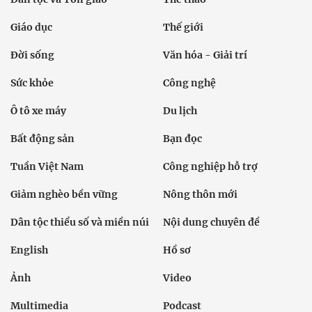
Giáo dục
Thế giới
Đời sống
Văn hóa - Giải trí
Sức khỏe
Công nghệ
Ô tô xe máy
Du lịch
Bất động sản
Bạn đọc
Tuần Việt Nam
Công nghiệp hỗ trợ
Giảm nghèo bền vững
Nông thôn mới
Dân tộc thiểu số và miền núi
Nội dung chuyên đề
English
Hồ sơ
Ảnh
Video
Multimedia
Podcast