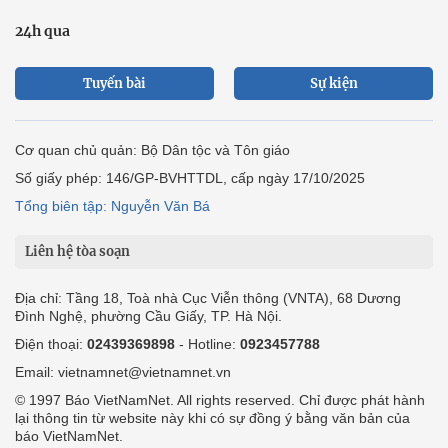
24h qua
Tuyến bài
Sự kiện
Cơ quan chủ quản: Bộ Dân tộc và Tôn giáo
Số giấy phép: 146/GP-BVHTTDL, cấp ngày 17/10/2025
Tổng biên tập: Nguyễn Văn Bá
Liên hệ tòa soạn
Địa chỉ: Tầng 18, Toà nhà Cục Viễn thông (VNTA), 68 Dương
Đình Nghệ, phường Cầu Giấy, TP. Hà Nội.
Điện thoại:
02439369898
- Hotline:
0923457788
Email: vietnamnet@vietnamnet.vn
© 1997 Báo VietNamNet. All rights reserved. Chỉ được phát hành
lại thông tin từ website này khi có sự đồng ý bằng văn bản của
báo VietNamNet.