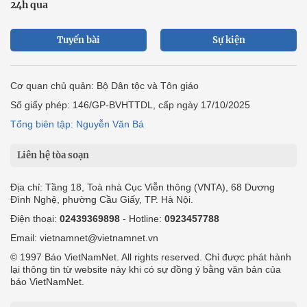
24h qua
Tuyến bài
Sự kiện
Cơ quan chủ quản: Bộ Dân tộc và Tôn giáo
Số giấy phép: 146/GP-BVHTTDL, cấp ngày 17/10/2025
Tổng biên tập: Nguyễn Văn Bá
Liên hệ tòa soạn
Địa chỉ: Tầng 18, Toà nhà Cục Viễn thông (VNTA), 68 Dương
Đình Nghệ, phường Cầu Giấy, TP. Hà Nội.
Điện thoại:
02439369898
- Hotline:
0923457788
Email: vietnamnet@vietnamnet.vn
© 1997 Báo VietNamNet. All rights reserved. Chỉ được phát hành
lại thông tin từ website này khi có sự đồng ý bằng văn bản của
báo VietNamNet.