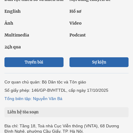
English
Hồ sơ
Ảnh
Video
Multimedia
Podcast
24h qua
Tuyến bài
Sự kiện
Cơ quan chủ quản: Bộ Dân tộc và Tôn giáo
Số giấy phép: 146/GP-BVHTTDL, cấp ngày 17/10/2025
Tổng biên tập: Nguyễn Văn Bá
Liên hệ tòa soạn
Địa chỉ: Tầng 18, Toà nhà Cục Viễn thông (VNTA), 68 Dương
Đình Nghệ, phường Cầu Giấy, TP. Hà Nội.