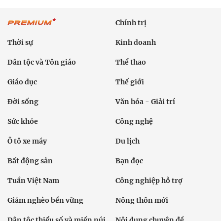
Chính trị
Thời sự
Kinh doanh
Dân tộc và Tôn giáo
Thể thao
Giáo dục
Thế giới
Đời sống
Văn hóa - Giải trí
Sức khỏe
Công nghệ
Ô tô xe máy
Du lịch
Bất động sản
Bạn đọc
Tuần Việt Nam
Công nghiệp hỗ trợ
Giảm nghèo bền vững
Nông thôn mới
Dân tộc thiểu số và miền núi
Nội dung chuyên đề