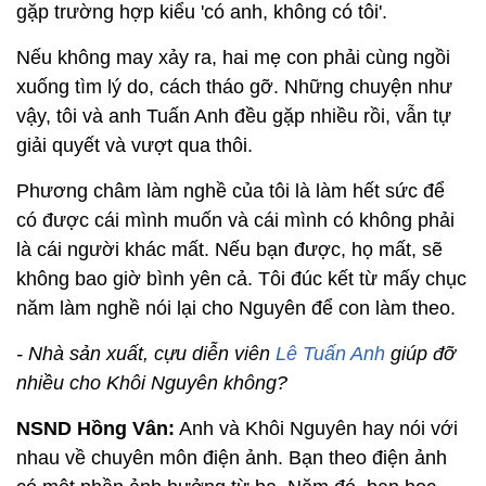
gặp trường hợp kiểu 'có anh, không có tôi'.
Nếu không may xảy ra, hai mẹ con phải cùng ngồi
xuống tìm lý do, cách tháo gỡ. Những chuyện như
vậy, tôi và anh Tuấn Anh đều gặp nhiều rồi, vẫn tự
giải quyết và vượt qua thôi.
Phương châm làm nghề của tôi là làm hết sức để
có được cái mình muốn và cái mình có không phải
là cái người khác mất. Nếu bạn được, họ mất, sẽ
không bao giờ bình yên cả. Tôi đúc kết từ mấy chục
năm làm nghề nói lại cho Nguyên để con làm theo.
- Nhà sản xuất, cựu diễn viên
Lê Tuấn Anh
giúp đỡ
nhiều cho Khôi Nguyên không?
NSND Hồng Vân:
Anh và Khôi Nguyên hay nói với
nhau về chuyên môn điện ảnh. Bạn theo điện ảnh