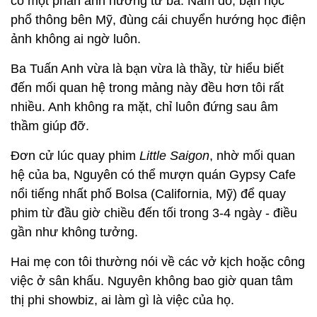
có một phần ảnh hưởng từ ba. Năm đó, bạn học
phổ thông bên Mỹ, đùng cái chuyển hướng học điện
ảnh không ai ngờ luôn.
Ba Tuấn Anh vừa là bạn vừa là thầy, từ hiểu biết
đến mối quan hệ trong mảng này đều hơn tôi rất
nhiều. Anh không ra mặt, chỉ luôn đứng sau âm
thầm giúp đỡ.
Đơn cử lúc quay phim
Little Saigon
, nhờ mối quan
hệ của ba, Nguyên có thể mượn quán Gypsy Cafe
nổi tiếng nhất phố Bolsa (California, Mỹ) để quay
phim từ đầu giờ chiều đến tối trong 3-4 ngày - điều
gần như không tưởng.
Hai mẹ con tôi thường nói về các vở kịch hoặc công
việc ở sân khấu. Nguyên không bao giờ quan tâm
thị phi showbiz, ai làm gì là việc của họ.