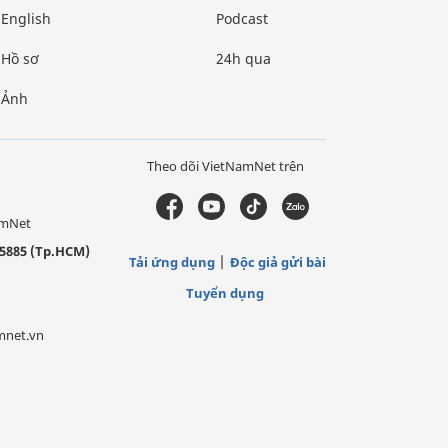
English
Podcast
Hồ sơ
24h qua
Ảnh
Theo dõi VietNamNet trên
amNet
5885 (Tp.HCM)
Tải ứng dụng
Độc giả gửi bài
Tuyển dụng
mnet.vn