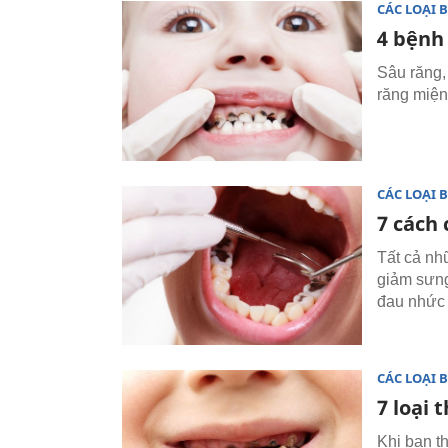
CÁC LOẠI 
4 bệnh
Sâu răng,
răng miện
CÁC LOẠI 
7 cách 
Tất cả nh
giảm sưng
đau nhức
CÁC LOẠI 
7 loại
Khi bạn t