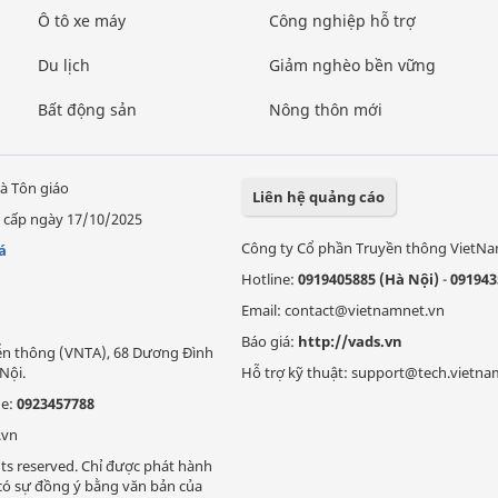
Ô tô xe máy
Công nghiệp hỗ trợ
Du lịch
Giảm nghèo bền vững
Bất động sản
Nông thôn mới
à Tôn giáo
Liên hệ quảng cáo
 cấp ngày 17/10/2025
Công ty Cổ phần Truyền thông VietN
á
Hotline:
0919405885 (Hà Nội)
-
091943
Email: contact@vietnamnet.vn
Báo giá:
http://vads.vn
Viễn thông (VNTA), 68 Dương Đình
Nội.
Hỗ trợ kỹ thuật: support@tech.vietna
ne:
0923457788
.vn
ts reserved. Chỉ được phát hành
i có sự đồng ý bằng văn bản của