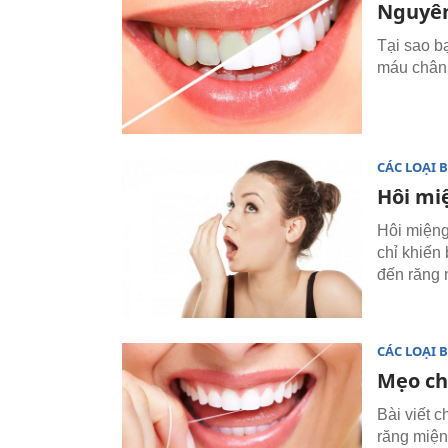
Nguyên
Tại sao b
máu chân 
CÁC LOẠI 
Hôi mi
Hôi miệng
chỉ khiến
đến răng 
CÁC LOẠI 
Mẹo ch
Bài viết 
răng miện