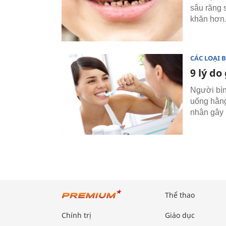
sâu răng s
khăn hơn
CÁC LOẠI 
9 lý do
Người bìn
uống hằng
nhân gây 
Thể thao
Chính trị
Giáo dục