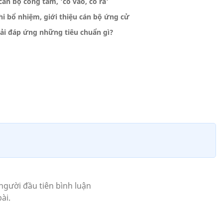
cán bộ công tâm, 'có vào, có ra'
hi bổ nhiệm, giới thiệu cán bộ ứng cử
hải đáp ứng những tiêu chuẩn gì?