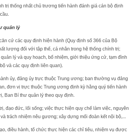
nh trị thống nhất chủ trương tiến hành đánh giá cán bộ định
 cầu.
ư quản lý
ì căn cứ các quy định hiện hành (Quy định số 366 của Bộ
ất lượng đối với tập thể, cá nhân trong hệ thống chính trị;
 quản lý và quy hoạch, bổ nhiệm, giới thiệu ứng cử, tạm đình
bộ và các quy định liên quan).
 thành ủy, đảng ủy trực thuộc Trung ương; ban thường vụ đảng
an, đơn vị trực thuộc Trung ương định kỳ hằng quý tiến hành
ị, Ban Bí thư quản lý theo quy định.
rị, đạo đức, lối sống; việc thực hiện quy chế làm việc, nguyên
h và trách nhiệm nêu gương; xây dựng mối đoàn kết nội bộ,...
đạo, điều hành, tổ chức thực hiện các chỉ tiêu, nhiệm vụ được