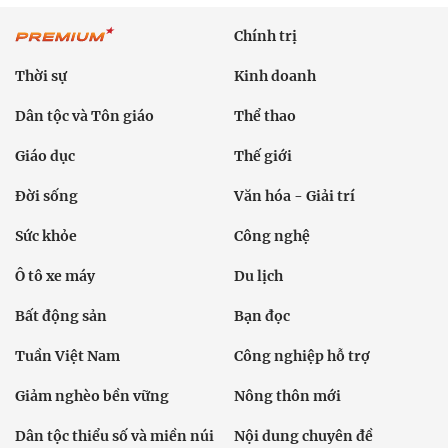
Chính trị
Thời sự
Kinh doanh
Dân tộc và Tôn giáo
Thể thao
Giáo dục
Thế giới
Đời sống
Văn hóa - Giải trí
Sức khỏe
Công nghệ
Ô tô xe máy
Du lịch
Bất động sản
Bạn đọc
Tuần Việt Nam
Công nghiệp hỗ trợ
Giảm nghèo bền vững
Nông thôn mới
Dân tộc thiểu số và miền núi
Nội dung chuyên đề