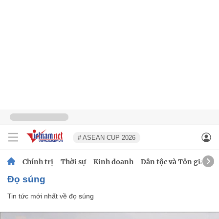
# ASEAN CUP 2026
Chính trị
Thời sự
Kinh doanh
Dân tộc và Tôn giáo
đọ súng
Tin tức mới nhất về
đọ súng