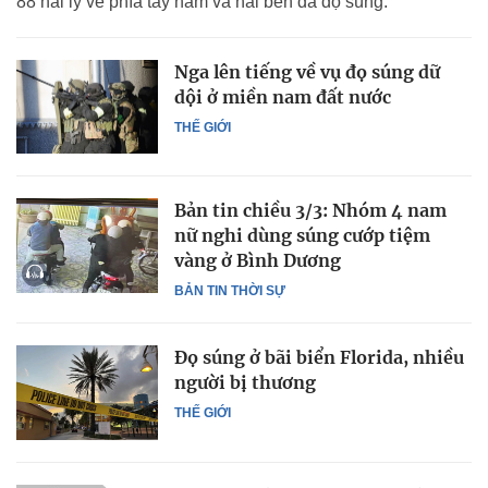
88 hải lý về phía tây nam và hai bên đã đọ súng.
Nga lên tiếng về vụ đọ súng dữ
dội ở miền nam đất nước
THẾ GIỚI
Bản tin chiều 3/3: Nhóm 4 nam
nữ nghi dùng súng cướp tiệm
vàng ở Bình Dương
BẢN TIN THỜI SỰ
Đọ súng ở bãi biển Florida, nhiều
người bị thương
THẾ GIỚI