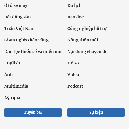
Ô tô xe máy
Du lịch
Bất động sản
Bạn đọc
Tuần Việt Nam
Công nghiệp hỗ trợ
Giảm nghèo bền vững
Nông thôn mới
Dân tộc thiểu số và miền núi
Nội dung chuyên đề
English
Hồ sơ
Ảnh
Video
Multimedia
Podcast
24h qua
Tuyến bài
Sự kiện