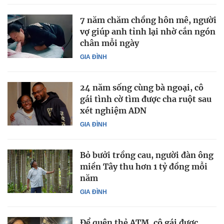
7 năm chăm chồng hôn mê, người
vợ giúp anh tỉnh lại nhờ cắn ngón
chân mỗi ngày
GIA ĐÌNH
24 năm sống cùng bà ngoại, cô
gái tình cờ tìm được cha ruột sau
xét nghiệm ADN
GIA ĐÌNH
Bỏ bưởi trồng cau, người đàn ông
miền Tây thu hơn 1 tỷ đồng mỗi
năm
GIA ĐÌNH
Để quên thẻ ATM, cô gái được