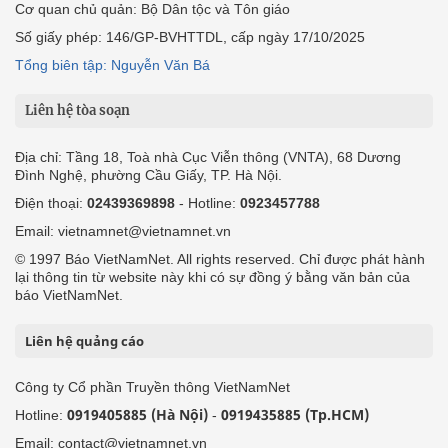
Cơ quan chủ quản: Bộ Dân tộc và Tôn giáo
Số giấy phép: 146/GP-BVHTTDL, cấp ngày 17/10/2025
Tổng biên tập: Nguyễn Văn Bá
Liên hệ tòa soạn
Địa chỉ: Tầng 18, Toà nhà Cục Viễn thông (VNTA), 68 Dương
Đình Nghệ, phường Cầu Giấy, TP. Hà Nội.
Điện thoại:
02439369898
- Hotline:
0923457788
Email: vietnamnet@vietnamnet.vn
© 1997 Báo VietNamNet. All rights reserved. Chỉ được phát hành
lại thông tin từ website này khi có sự đồng ý bằng văn bản của
báo VietNamNet.
Liên hệ quảng cáo
Công ty Cổ phần Truyền thông VietNamNet
0919405885 (Hà Nội)
0919435885 (Tp.HCM)
Hotline:
-
Email: contact@vietnamnet.vn