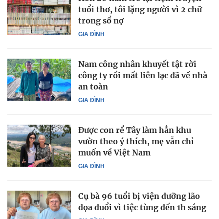
tuổi thơ, tôi lặng người vì 2 chữ
trong sổ nợ
GIA ĐÌNH
Nam công nhân khuyết tật rời
công ty rồi mất liên lạc đã về nhà
an toàn
GIA ĐÌNH
Được con rể Tây làm hẳn khu
vườn theo ý thích, mẹ vẫn chỉ
muốn về Việt Nam
GIA ĐÌNH
Cụ bà 96 tuổi bị viện dưỡng lão
dọa đuổi vì tiệc tùng đến 1h sáng