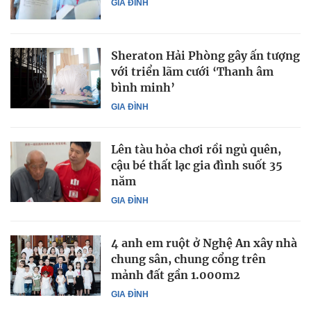
GIA ĐÌNH
Sheraton Hải Phòng gây ấn tượng
với triển lãm cưới ‘Thanh âm
bình minh’
GIA ĐÌNH
Lên tàu hỏa chơi rồi ngủ quên,
cậu bé thất lạc gia đình suốt 35
năm
GIA ĐÌNH
4 anh em ruột ở Nghệ An xây nhà
chung sân, chung cổng trên
mảnh đất gần 1.000m2
GIA ĐÌNH