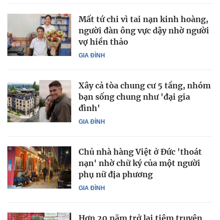
Mất tứ chi vì tai nạn kinh hoàng,
người đàn ông vực dậy nhờ người
vợ hiền thảo
GIA ĐÌNH
Xây cả tòa chung cư 5 tầng, nhóm
bạn sống chung như 'đại gia
đình'
GIA ĐÌNH
Chủ nhà hàng Việt ở Đức 'thoát
nạn' nhờ chữ ký của một người
phụ nữ địa phương
GIA ĐÌNH
Hơn 20 năm trở lại tiệm truyện