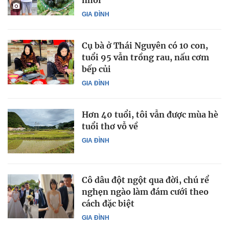
nhồi
GIA ĐÌNH
Cụ bà ở Thái Nguyên có 10 con,
tuổi 95 vẫn trồng rau, nấu cơm
bếp củi
GIA ĐÌNH
Hơn 40 tuổi, tôi vẫn được mùa hè
tuổi thơ vỗ về
GIA ĐÌNH
Cô dâu đột ngột qua đời, chú rể
nghẹn ngào làm đám cưới theo
cách đặc biệt
GIA ĐÌNH