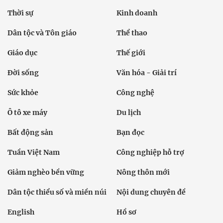
Thời sự
Kinh doanh
Dân tộc và Tôn giáo
Thể thao
Giáo dục
Thế giới
Đời sống
Văn hóa - Giải trí
Sức khỏe
Công nghệ
Ô tô xe máy
Du lịch
Bất động sản
Bạn đọc
Tuần Việt Nam
Công nghiệp hỗ trợ
Giảm nghèo bền vững
Nông thôn mới
Dân tộc thiểu số và miền núi
Nội dung chuyên đề
English
Hồ sơ