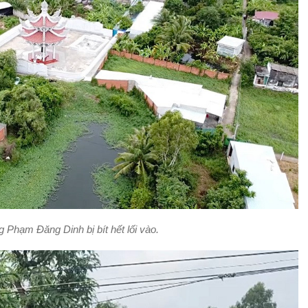
 Phạm Đăng Dinh bị bít hết lối vào.