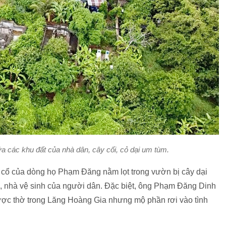
 các khu đất của nhà dân, cây cối, cỏ dại um tùm.
 cổ của dòng họ Phạm Đăng nằm lọt trong vườn bị cây dại
i, nhà vệ sinh của người dân. Đặc biệt, ông Phạm Đăng Dinh
ược thờ trong Lăng Hoàng Gia nhưng mộ phần rơi vào tình