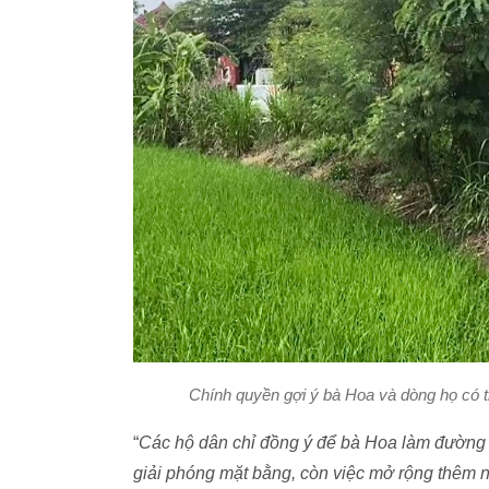
Chính quyền gợi ý bà Hoa và dòng họ có 
“
Các hộ dân chỉ đồng ý để bà Hoa làm đường 
giải phóng mặt bằng, còn việc mở rộng thêm n