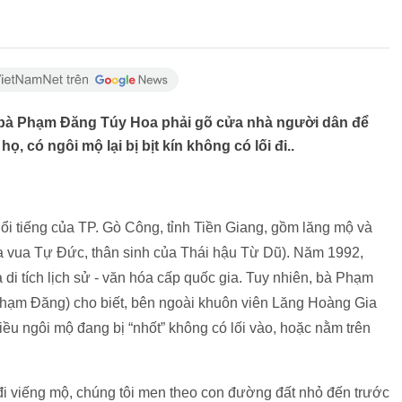
 bà Phạm Đăng Túy Hoa phải gõ cửa nhà người dân để
, có ngôi mộ lại bị bịt kín không có lối đi..
nổi tiếng của TP. Gò Công, tỉnh Tiền Giang, gồm lăng mộ và
 vua Tự Đức, thân sinh của Thái hậu Từ Dũ). Năm 1992,
di tích lịch sử - văn hóa cấp quốc gia. Tuy nhiên, bà Phạm
hạm Đăng) cho biết, bên ngoài khuôn viên Lăng Hoàng Gia
iều ngôi mộ đang bị “nhốt” không có lối vào, hoặc nằm trên
i viếng mộ, chúng tôi men theo con đường đất nhỏ đến trước