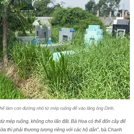
thể làm con đường nhỏ từ mép ruộng để vào lăng ông Dinh.
từ mép ruộng, không cho lấn đất. Bà Hoa có thể đốn cây để
ữa thì phải thương lượng riêng với các hộ dân
”, bà Chanh