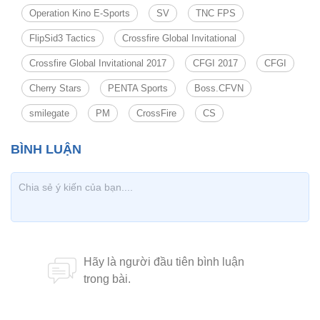
Operation Kino E-Sports
SV
TNC FPS
FlipSid3 Tactics
Crossfire Global Invitational
Crossfire Global Invitational 2017
CFGI 2017
CFGI
Cherry Stars
PENTA Sports
Boss.CFVN
smilegate
PM
CrossFire
CS