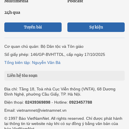
Multimedia
Podcast
24h qua
Tuyến bài
Sự kiện
Cơ quan chủ quản: Bộ Dân tộc và Tôn giáo
Số giấy phép: 146/GP-BVHTTDL, cấp ngày 17/10/2025
Tổng biên tập: Nguyễn Văn Bá
Liên hệ tòa soạn
Địa chỉ: Tầng 18, Toà nhà Cục Viễn thông (VNTA), 68 Dương
Đình Nghệ, phường Cầu Giấy, TP. Hà Nội.
Điện thoại:
02439369898
- Hotline:
0923457788
Email: vietnamnet@vietnamnet.vn
© 1997 Báo VietNamNet. All rights reserved. Chỉ được phát hành
lại thông tin từ website này khi có sự đồng ý bằng văn bản của
báo VietNamNet.