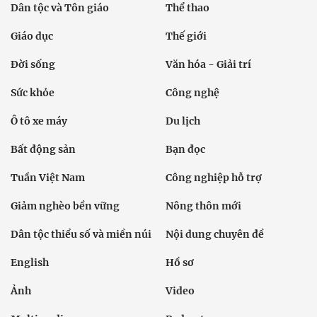
Dân tộc và Tôn giáo
Thể thao
Giáo dục
Thế giới
Đời sống
Văn hóa - Giải trí
Sức khỏe
Công nghệ
Ô tô xe máy
Du lịch
Bất động sản
Bạn đọc
Tuần Việt Nam
Công nghiệp hỗ trợ
Giảm nghèo bền vững
Nông thôn mới
Dân tộc thiểu số và miền núi
Nội dung chuyên đề
English
Hồ sơ
Ảnh
Video