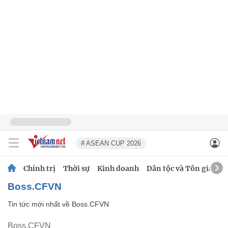
# ASEAN CUP 2026
Chính trị
Thời sự
Kinh doanh
Dân tộc và Tôn giáo
Boss.CFVN
Tin tức mới nhất về
Boss.CFVN
Boss.CFVN