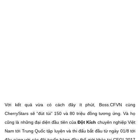
Với kết quả vừa có cách đây ít phút, Boss.CFVN cùng
CherryStars sẽ “đút túi” 150 và 80 triệu đồng tương ứng. Và họ
cũng là những đại diện đầu tiên của
Đột Kích
chuyên nghiệp Việt
Nam tới Trung Quốc tập luyện và thi đấu bắt đầu từ ngày 01/8 tới
đây cùng với các đội tuyển hàng đầu thế giới khác tại CFGI 2017