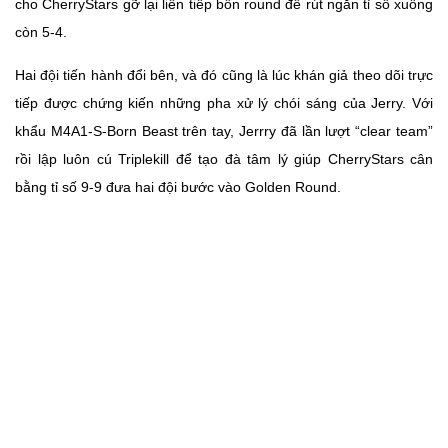
cho CherryStars gỡ lại liên tiếp bốn round để rút ngắn tỉ số xuống
còn 5-4.
Hai đội tiến hành đổi bên, và đó cũng là lúc khán giả theo dõi trực
tiếp được chứng kiến những pha xử lý chói sáng của Jerry. Với
khẩu M4A1-S-Born Beast trên tay, Jerrry đã lần lượt “clear team”
rồi lập luôn cú Triplekill để tạo đà tâm lý giúp CherryStars cân
bằng tỉ số 9-9 đưa hai đội bước vào Golden Round.