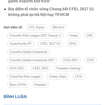
game eSports Đột Kích”
Địa điểm tổ chức vòng Chung kết CFEL 2017 S1
không phải tại Hà Nội hay TP.HCM
Xem thêm về:
VTC Game
Đột kích
Crossfire Elite League 2017 Season 1
Goats
CRS
GoatsFamily.RT
CFEL 2017 S1
CFEL
Crossfire Global Invitational
Crossfire Global Invitational 2017
CFGI 2017
CFGI
CFSI 2017
CFEL 2017
Freedom Gaming
CrossFire Elite League
Cherry Stars
CFSI
Boss.CFVN
Freedom