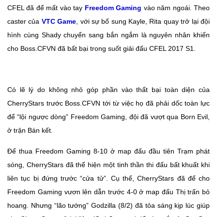
CFEL đã để mất vào tay
Freedom Gaming
vào năm ngoái. Theo
caster của
VTC Game
, với sự bổ sung Kayle, Rita quay trở lại đội
hình cùng Shady chuyển sang bắn ngắm là nguyên nhân khiến
cho Boss.CFVN đã bất bại trong suốt giải đấu CFEL 2017 S1.
Có lẽ lý do không nhỏ góp phần vào thất bại toàn diện của
CherryStars trước Boss.CFVN tới từ việc họ đã phải dốc toàn lực
để “lội ngược dòng” Freedom Gaming, đội đã vượt qua Born Evil,
ở trận Bán kết.
Để thua Freedom Gaming 8-10 ở map đấu đầu tiên Trạm phát
sóng, CherryStars đã thể hiện một tinh thần thi đấu bất khuất khi
liên tục bị đứng trước “cửa tử”. Cụ thể, CherryStars đã để cho
Freedom Gaming vươn lên dẫn trước 4-0 ở map đấu Thị trấn bỏ
hoang. Nhưng “lão tướng” Godzilla (8/2) đã tỏa sáng kịp lúc giúp