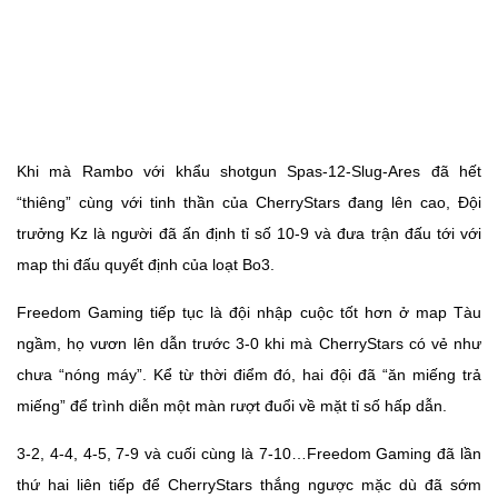
Khi mà Rambo với khẩu shotgun Spas-12-Slug-Ares đã hết
“thiêng” cùng với tinh thần của CherryStars đang lên cao, Đội
trưởng Kz là người đã ấn định tỉ số 10-9 và đưa trận đấu tới với
map thi đấu quyết định của loạt Bo3.
Freedom Gaming tiếp tục là đội nhập cuộc tốt hơn ở map Tàu
ngầm, họ vươn lên dẫn trước 3-0 khi mà CherryStars có vẻ như
chưa “nóng máy”. Kể từ thời điểm đó, hai đội đã “ăn miếng trả
miếng” để trình diễn một màn rượt đuổi về mặt tỉ số hấp dẫn.
3-2, 4-4, 4-5, 7-9 và cuối cùng là 7-10…Freedom Gaming đã lần
thứ hai liên tiếp để CherryStars thắng ngược mặc dù đã sớm