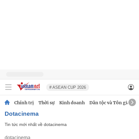
# ASEAN CUP 2026
Chính trị
Thời sự
Kinh doanh
Dân tộc và Tôn giáo
dotacinema
Tin tức mới nhất về
dotacinema
dotacinema