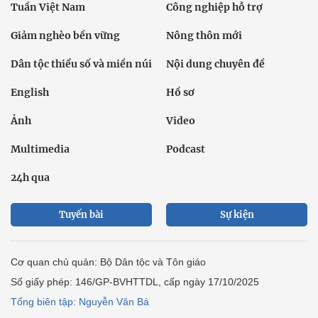
Tuần Việt Nam
Công nghiệp hỗ trợ
Giảm nghèo bền vững
Nông thôn mới
Dân tộc thiểu số và miền núi
Nội dung chuyên đề
English
Hồ sơ
Ảnh
Video
Multimedia
Podcast
24h qua
Tuyến bài
Sự kiện
Cơ quan chủ quản: Bộ Dân tộc và Tôn giáo
Số giấy phép: 146/GP-BVHTTDL, cấp ngày 17/10/2025
Tổng biên tập: Nguyễn Văn Bá