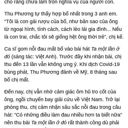
cho rằng chưa làm tròn nghĩa vụ của người con.
Thu Phương tự thấy hợp bố nhất trong 3 anh em.
“Tôi là con gái rượu của bố, như bản sao của ông
từ ngoại hình, tính cách, cách lèo lái gia đình... Nếu
là con trai, chắc tôi sẽ giống hệt ông thời trẻ”, chị kể.
Ca sĩ gom nỗi đau mất bố vào bài hát
Ta một lần ở
đó
(sáng tác: Việt Anh). Trước đây khi nhận bài, chị
thu đến 13 lần vẫn không ưng ý. Khi dịch Covid-19
bùng phát, Thu Phương đành về Mỹ, 8 tháng sau
bố chị mất.
Đến nay, chị vẫn nhớ cảm giác ôm hũ tro cốt của
ông, ngồi chuyến bay giải cứu về Việt Nam. Trở lại
phòng thu, chị cảm nhận sâu sắc nỗi đau trong câu
hát: "Có những điều làm đau nhiều hơn ta biết nữa"
nên thu bài
Ta một lần ở đó
rất thành công dù phải