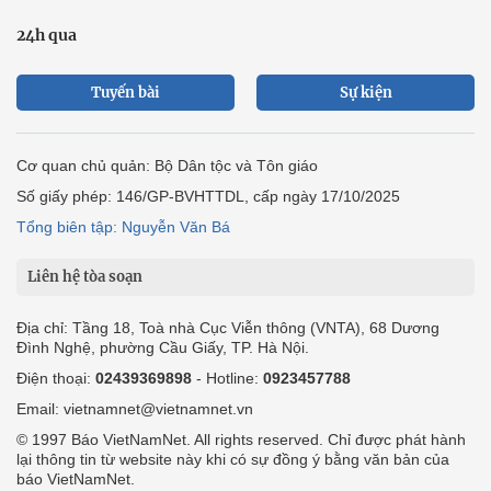
24h qua
Tuyến bài
Sự kiện
Cơ quan chủ quản: Bộ Dân tộc và Tôn giáo
Số giấy phép: 146/GP-BVHTTDL, cấp ngày 17/10/2025
Tổng biên tập: Nguyễn Văn Bá
Liên hệ tòa soạn
Địa chỉ: Tầng 18, Toà nhà Cục Viễn thông (VNTA), 68 Dương
Đình Nghệ, phường Cầu Giấy, TP. Hà Nội.
Điện thoại:
02439369898
- Hotline:
0923457788
Email: vietnamnet@vietnamnet.vn
© 1997 Báo VietNamNet. All rights reserved. Chỉ được phát hành
lại thông tin từ website này khi có sự đồng ý bằng văn bản của
báo VietNamNet.