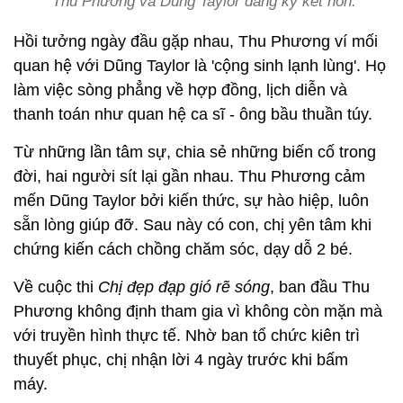
Thu Phương và Dũng Taylor đăng ký kết hôn.
Hồi tưởng ngày đầu gặp nhau, Thu Phương ví mối
quan hệ với Dũng Taylor là 'cộng sinh lạnh lùng'. Họ
làm việc sòng phẳng về hợp đồng, lịch diễn và
thanh toán như quan hệ ca sĩ - ông bầu thuần túy.
Từ những lần tâm sự, chia sẻ những biến cố trong
đời, hai người sít lại gần nhau. Thu Phương cảm
mến Dũng Taylor bởi kiến thức, sự hào hiệp, luôn
sẵn lòng giúp đỡ. Sau này có con, chị yên tâm khi
chứng kiến cách chồng chăm sóc, dạy dỗ 2 bé.
Về cuộc thi
Chị đẹp đạp gió rẽ sóng
, ban đầu Thu
Phương không định tham gia vì không còn mặn mà
với truyền hình thực tế. Nhờ ban tổ chức kiên trì
thuyết phục, chị nhận lời 4 ngày trước khi bấm
máy.