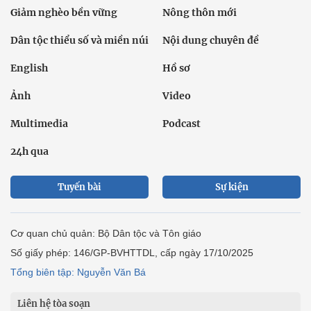
Giảm nghèo bền vững
Nông thôn mới
Dân tộc thiểu số và miền núi
Nội dung chuyên đề
English
Hồ sơ
Ảnh
Video
Multimedia
Podcast
24h qua
Tuyến bài
Sự kiện
Cơ quan chủ quản: Bộ Dân tộc và Tôn giáo
Số giấy phép: 146/GP-BVHTTDL, cấp ngày 17/10/2025
Tổng biên tập: Nguyễn Văn Bá
Liên hệ tòa soạn