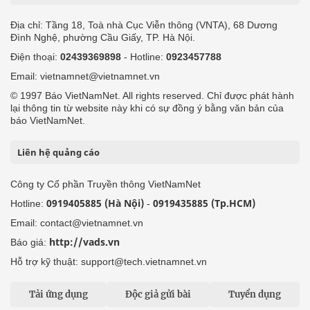
Địa chỉ: Tầng 18, Toà nhà Cục Viễn thông (VNTA), 68 Dương
Đình Nghệ, phường Cầu Giấy, TP. Hà Nội.
Điện thoại:
02439369898
- Hotline:
0923457788
Email: vietnamnet@vietnamnet.vn
© 1997 Báo VietNamNet. All rights reserved. Chỉ được phát hành
lại thông tin từ website này khi có sự đồng ý bằng văn bản của
báo VietNamNet.
Liên hệ quảng cáo
Công ty Cổ phần Truyền thông VietNamNet
0919405885 (Hà Nội)
0919435885 (Tp.HCM)
Hotline:
-
Email: contact@vietnamnet.vn
http://vads.vn
Báo giá:
Hỗ trợ kỹ thuật: support@tech.vietnamnet.vn
Tải ứng dụng
Độc giả gửi bài
Tuyển dụng