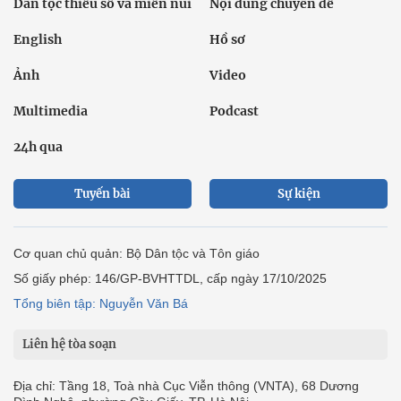
Dân tộc thiểu số và miền núi
Nội dung chuyên đề
English
Hồ sơ
Ảnh
Video
Multimedia
Podcast
24h qua
Tuyến bài
Sự kiện
Cơ quan chủ quản: Bộ Dân tộc và Tôn giáo
Số giấy phép: 146/GP-BVHTTDL, cấp ngày 17/10/2025
Tổng biên tập: Nguyễn Văn Bá
Liên hệ tòa soạn
Địa chỉ: Tầng 18, Toà nhà Cục Viễn thông (VNTA), 68 Dương