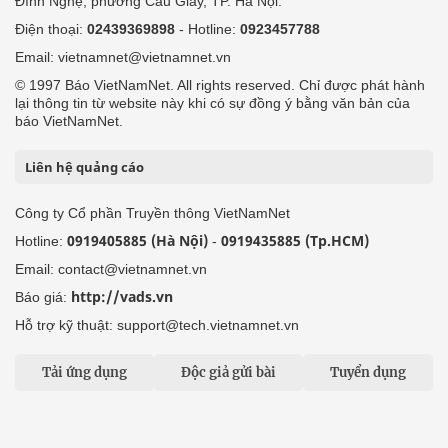
Đình Nghệ, phường Cầu Giấy, TP. Hà Nội.
Điện thoại:
02439369898
- Hotline:
0923457788
Email: vietnamnet@vietnamnet.vn
© 1997 Báo VietNamNet. All rights reserved. Chỉ được phát hành
lại thông tin từ website này khi có sự đồng ý bằng văn bản của
báo VietNamNet.
Liên hệ quảng cáo
Công ty Cổ phần Truyền thông VietNamNet
0919405885 (Hà Nội)
0919435885 (Tp.HCM)
Hotline:
-
Email: contact@vietnamnet.vn
http://vads.vn
Báo giá:
Hỗ trợ kỹ thuật: support@tech.vietnamnet.vn
Tải ứng dụng
Độc giả gửi bài
Tuyển dụng