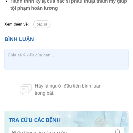
Hành trình kỳ lạ của bác sĩ phẫu thuật thẩm mỹ giúp
tội phạm hoàn lương
Xem thêm về:
bác sĩ
TRA CỨU CÁC BỆNH