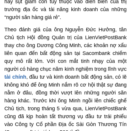
hay sụt giảm còn tùy thuộc vào diễn biến của thị
trường địa ốc và tài năng kinh doanh của những
“người săn hàng giá rẻ”.
Theo đánh giá của ông Nguyễn Đức Hưởng, tân
Chủ tịch Hội đồng Quản trị của LienVietPostBank
thay cho ông Dương Công Minh, các khoản nợ xấu
liên quan đến bất động sản tại Sacombank chiếm
quy mô rất lớn. Với con mắt tinh nhạy của một
người có hàng chục năm kinh nghiệm trong lĩnh vực
tài chính
, đầu tư và kinh doanh bất động sản, có lẽ
không khó để ông Minh nắm rõ cơ hội thật sự đang
nằm ở đâu, đồng thời vượt lên những người săn
hàng khác. Trước khi ông Minh ngồi lên chiếc ghế
Chủ tịch, trong tháng 5 vừa qua, LienVietPostBank
cũng đã kịp hoàn tất thương vụ đầu tư trái phiếu
vào Công ty Cổ phần Địa ốc Sài Gòn Thương Tín