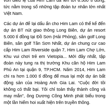
vốn điều lệ của Him Lam đã lên tới 6.500 tỉ đồng,
tức nằm trong số những tập đoàn tư nhân lớn nhất
Việt Nam.
Các dự án để lại dấu ấn cho Him Lam có thể kể đến
dự án BT nút giao thông Long Biên, dự án resort
5.000 tỉ đồng tại Đồ Sơn (Hải Phòng), sân golf Long
Biên, sân golf Tân Sơn Nhất, dự án chung cư cao
cấp Him Lam Riverside quận 7, Him Lam Chợ Lớn,
Khu vui chơi trẻ em Vietopia... Mới đây nhất, tập
đoàn này tung ra thị trường Khu căn hộ Him Lam
Phú An tại quận 9, TP.HCM. Năm 2014, Him Lam
chi ra hơn 1.000 tỉ đồng để mua lại một dự án bất
động sản của Hoàng Anh Gia Lai. “Cuộc đời tôi
không có thất bại. Tôi chỉ toàn thấy thành công và
may mắn”, ông Dương Công Minh phát biểu trong
một lần hiếm hoi xuất hiện trên truyền thông.