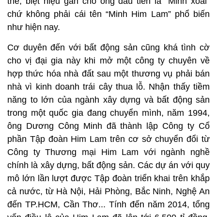
thế, biệt hiệu gán cho ông đầu tiên là “Minh xoài”
chứ không phải cái tên “Minh Him Lam” phổ biến
như hiện nay.
Cơ duyên đến với bất động sản cũng khá tình cờ
cho vị đại gia này khi mở một công ty chuyên về
hợp thức hóa nhà đất sau một thương vụ phải bán
nhà vì kinh doanh trái cây thua lỗ. Nhận thấy tiềm
năng to lớn của ngành xây dựng và bất động sản
trong một quốc gia đang chuyển mình, năm 1994,
ông Dương Công Minh đã thành lập Công ty Cổ
phần Tập đoàn Him Lam trên cơ sở chuyển đổi từ
Công ty Thương mại Him Lam với ngành nghề
chính là xây dựng, bất động sản. Các dự án với quy
mô lớn lần lượt được Tập đoàn triển khai trên khắp
cả nước, từ Hà Nội, Hải Phòng, Bắc Ninh, Nghệ An
đến TP.HCM, Cần Thơ... Tính đến năm 2014, tổng