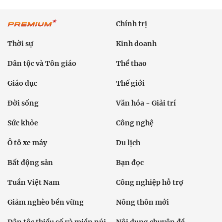
Chính trị
Thời sự
Kinh doanh
Dân tộc và Tôn giáo
Thể thao
Giáo dục
Thế giới
Đời sống
Văn hóa - Giải trí
Sức khỏe
Công nghệ
Ô tô xe máy
Du lịch
Bất động sản
Bạn đọc
Tuần Việt Nam
Công nghiệp hỗ trợ
Giảm nghèo bền vững
Nông thôn mới