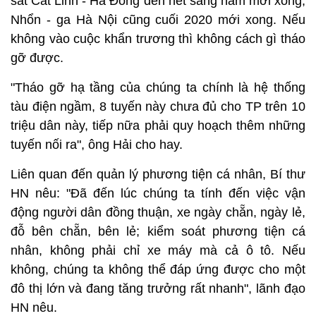
sắt Cát Linh - Hà Đông đến hết sang năm mới xong,
Nhổn - ga Hà Nội cũng cuối 2020 mới xong. Nếu
không vào cuộc khẩn trương thì không cách gì tháo
gỡ được.
"Tháo gỡ hạ tầng của chúng ta chính là hệ thống
tàu điện ngầm, 8 tuyến này chưa đủ cho TP trên 10
triệu dân này, tiếp nữa phải quy hoạch thêm những
tuyến nối ra", ông Hải cho hay.
Liên quan đến quản lý phương tiện cá nhân, Bí thư
HN nêu: "Đã đến lúc chúng ta tính đến việc vận
động người dân đồng thuận, xe ngày chẵn, ngày lẻ,
đỗ bên chẵn, bên lẻ; kiểm soát phương tiện cá
nhân, không phải chỉ xe máy mà cả ô tô. Nếu
không, chúng ta không thể đáp ứng được cho một
đô thị lớn và đang tăng trưởng rất nhanh", lãnh đạo
HN nêu.