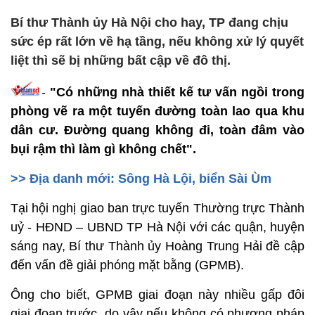
Bí thư Thành ủy Hà Nội cho hay, TP đang chịu
sức ép rất lớn về hạ tầng, nếu không xử lý quyết
liệt thì sẽ bị những bất cập về đô thị.
-
"Có những nhà thiết kế tư vấn ngồi trong
phòng vẽ ra một tuyến đường toàn lao qua khu
dân cư. Đường quang không đi, toàn đâm vào
bụi rậm thì làm gì không chết".
>> Địa danh mới: Sông Hà Lội, biển Sài Ùm
T
ại hội nghị giao ban trực tuyến Thường trực Thành
uỷ - HĐND – UBND TP Hà Nội với các quận, huyện
sáng nay, Bí thư Thành ủy Hoàng Trung Hải
đề cập
đến vấn đề giải phóng mặt bằng (GPMB).
Ông cho biết, GPMB giai đoạn này nhiều gấp đôi
giai đoạn trước, do vậy nếu không có phương pháp