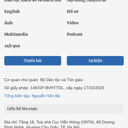
Dân tộc thiểu số và miền núi
Nội dung chuyên đề
English
Hồ sơ
Ảnh
Video
Multimedia
Podcast
24h qua
Tuyến bài
Sự kiện
Cơ quan chủ quản: Bộ Dân tộc và Tôn giáo
Số giấy phép: 146/GP-BVHTTDL, cấp ngày 17/10/2025
Tổng biên tập: Nguyễn Văn Bá
Liên hệ tòa soạn
Địa chỉ: Tầng 18, Toà nhà Cục Viễn thông (VNTA), 68 Dương
Đình Nghệ, phường Cầu Giấy, TP. Hà Nội.