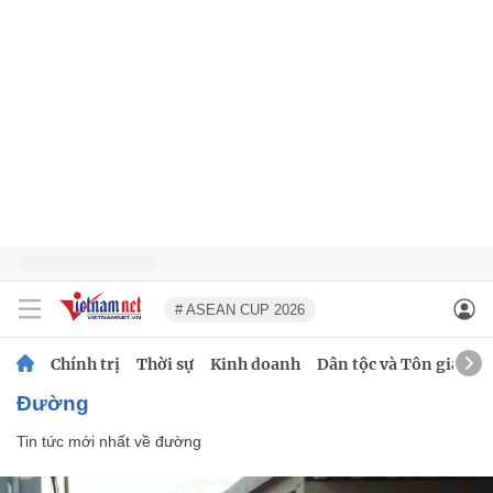
# ASEAN CUP 2026
Chính trị
Thời sự
Kinh doanh
Dân tộc và Tôn giáo
đường
Tin tức mới nhất về
đường