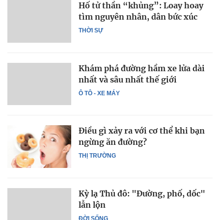
Hố tử thần “khủng”: Loay hoay
tìm nguyên nhân, dân bức xúc
THỜI SỰ
Khám phá đường hầm xe lửa dài
nhất và sâu nhất thế giới
Ô TÔ - XE MÁY
Điều gì xảy ra với cơ thể khi bạn
ngừng ăn đường?
THỊ TRƯỜNG
Kỳ lạ Thủ đô: "Đường, phố, dốc"
lẫn lộn
ĐỜI SỐNG