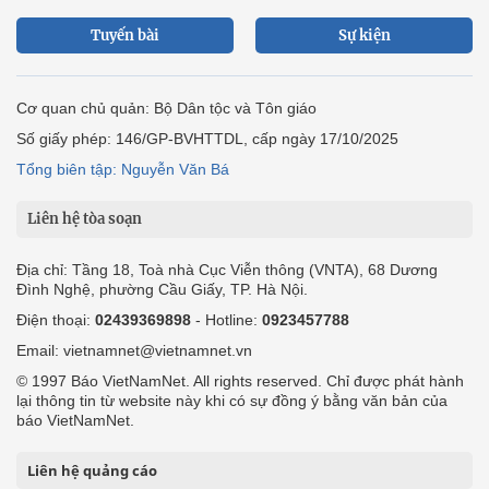
Tuyến bài
Sự kiện
Cơ quan chủ quản: Bộ Dân tộc và Tôn giáo
Số giấy phép: 146/GP-BVHTTDL, cấp ngày 17/10/2025
Tổng biên tập: Nguyễn Văn Bá
Liên hệ tòa soạn
Địa chỉ: Tầng 18, Toà nhà Cục Viễn thông (VNTA), 68 Dương
Đình Nghệ, phường Cầu Giấy, TP. Hà Nội.
Điện thoại:
02439369898
- Hotline:
0923457788
Email: vietnamnet@vietnamnet.vn
© 1997 Báo VietNamNet. All rights reserved. Chỉ được phát hành
lại thông tin từ website này khi có sự đồng ý bằng văn bản của
báo VietNamNet.
Liên hệ quảng cáo