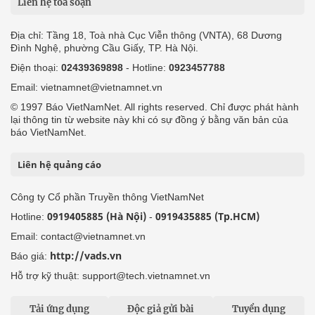
Liên hệ tòa soạn
Địa chỉ: Tầng 18, Toà nhà Cục Viễn thông (VNTA), 68 Dương
Đình Nghệ, phường Cầu Giấy, TP. Hà Nội.
Điện thoại:
02439369898
- Hotline:
0923457788
Email: vietnamnet@vietnamnet.vn
© 1997 Báo VietNamNet. All rights reserved. Chỉ được phát hành
lại thông tin từ website này khi có sự đồng ý bằng văn bản của
báo VietNamNet.
Liên hệ quảng cáo
Công ty Cổ phần Truyền thông VietNamNet
0919405885 (Hà Nội)
0919435885 (Tp.HCM)
Hotline:
-
Email: contact@vietnamnet.vn
http://vads.vn
Báo giá:
Hỗ trợ kỹ thuật: support@tech.vietnamnet.vn
Tải ứng dụng
Độc giả gửi bài
Tuyển dụng